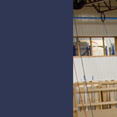
- STEEL DOORS
03 - STEEL DOORS
lymax Plus
High Performanc