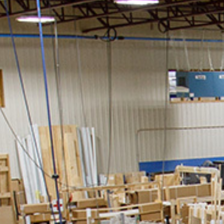
04 - STEEL DOORS
e
Patio door